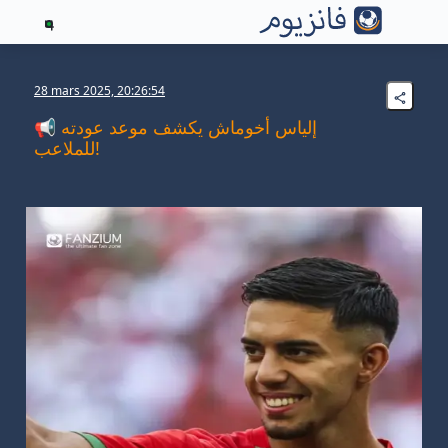
4
28 mars 2025, 20:26:54
📢 إلياس أخوماش يكشف موعد عودته
للملاعب!