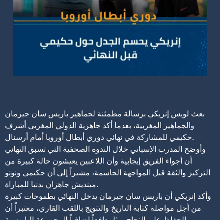
بعث لويس إنريكي برسالة مطمئنة لجماهير باريس سان جيرمان
والجماهير المغربية، بعدما أكد جاهزية الدولي المغربي أشرف
حكيمي للمشاركة في نهائي دوري أبطال أوروبا أمام أرسنال.
وأوضح المدرب الإسباني خلال الندوة الصحفية التي تسبق النهائي
أن أجواء الفريق إيجابية وأن اللاعبين يعيشون حالة كبيرة من
التركيز والثقة قبل المواجهة الحاسمة، مشيراً إلى أن حكيمي ونونو
مينديش جاهزان بدنيا للمباراة.
وأكد إنريكي أن باريس سان جيرمان يدخل النهائي بطموحات كبيرة
من أجل مواصلة كتابة التاريخ والتتويج باللقب القاري، معتبراً أن
الحفاظ على النجاح يمثل دافعاً إضافياً للمجموعة الباريسية.