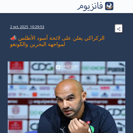
2 oct. 2025, 10:29:53
📣 الركراكي يعلن على لائحة أسود الأطلس
لمواجهة البحرين والكونغو