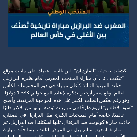
كشفت صحيفة "الغارديان" البريطانية، اعتمادًا على بيانات موقع
"تيكيت داتا"، أن مباراة المنتخب المغربي أمام نظيره البرازيلي
احتلت المرتبة الثالثة كأغلى مباراة في دور المجموعات لكأس
العالم.
وبلغ سعر أرخص تذكرة لإعادة البيع حوالي 1,383 دولارًا،
وهو رقم يعكس الطلب الكبير على هذه المواجهة المرتقبة. وأصبح
“أسود الأطلس” اليوم طرفًا في مباريات تُوصف بأنها من الأكثر طلبًا
عالميًا، خاصة أمام المنتخبات الكبرى مثل البرازيل.
في الصدارة
جاءت مباراة كولومبيا ضد البرتغال، تليها اسكتلندا ضد البرازيل، ثم
مباراة المغرب والبرازيل في المركز الثالث، بينما حلّت مباراة
الأرجنتين ضد النمسا رابعًا.
وفي المقابل، سجّلت بعض المباريات