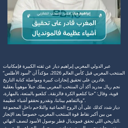
عبر الدولي المغربي إبراهيم دياز عن ثقته الكبيرة فإمكانيات
المنتخب المغربي قبل كأس العالم 2026، مؤكداً أن “أسود الأطلس”
قادرين على تحقيق إنجازات كبيرة ومواصلة كتابة التاريخ.
نجم ريال مدريد أكد أن المنتخب المغربي يملك جيلاً موهوباً بعقلية
قوية، وقال: “حنا كنلعبو الكرة فالزنقة.. كنلعبو بالمتعة، بالمهارة،
وبالتفاهم بيناتنا، ونقدرو نحققو أشياء عظيمة”.
دياز شدد كذلك على أن الروح الجماعية والتلاحم داخل المجموعة
من بين أكبر نقاط قوة المنتخب المغربي، خصوصاً بعد الإنجاز
التاريخي اللي تحقق فمونديال قطر بوصول الأسود لنصف النهائي.
تصريحات نجم ريال مدريد زادت من حماس الجماهير المغربية،