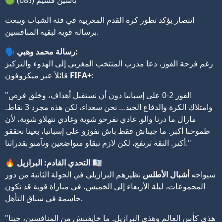
🟢 ياسين قسيم (د68)
انتصار يؤكد تطور كرة القدم المغربية في فئة الشباب ويبعث
برسالة قوية لبقية المنافسين.
رسالة محمد وهبي:
🗣️
رغم فرحة الفوز، دعا مدرب المنتخب المغربي إلى الهدوء والتركيز
:
FIFA+
قائلاً عبر ميكروفون
"الفوز 2-0 على إسبانيا دون أن نستقبل أهداف، وخلق فرص
وامتلاك الكرة والدفاع الجيد… نحن سعداء، لكن هذه مجرد 3 نقاط.
مازال ما درنا والو. غادي نفرحو شوية وغادي نتهلاو شوية، لأن
طموحنا أكبر. ما جيناش فقط باش نفوزو على إسبانيا، بغينا نحققو
أكثر. الثقة ترتفع، لكن لازم نبقاو متواضعين ونآمنو بقدراتنا."
التحدي القادم: البرازيل 🇧🇷
🔥
سيواجه
أشبال الأطلس
نظيرهم البرازيلي في الجولة الثانية من دور
المجموعات، ليلة الأربعاء إلى الخميس، في مباراة قوية قد تكون
حاسمة في سباق التأهل.
"هذي كأس العالم وهذي البرازيل. ما خايفينش من المنافسين، جينا