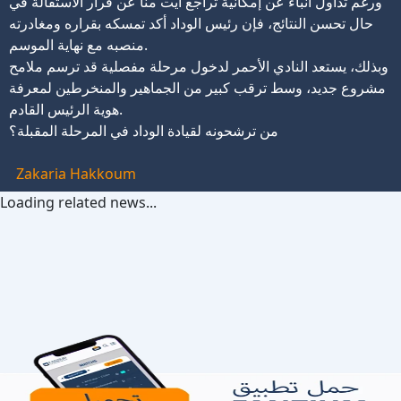
ورغم تداول أنباء عن إمكانية تراجع آيت منا عن قرار الاستقالة في
حال تحسن النتائج، فإن رئيس الوداد أكد تمسكه بقراره ومغادرته
منصبه مع نهاية الموسم.
وبذلك، يستعد النادي الأحمر لدخول مرحلة مفصلية قد ترسم ملامح
مشروع جديد، وسط ترقب كبير من الجماهير والمنخرطين لمعرفة
هوية الرئيس القادم.
من ترشحونه لقيادة الوداد في المرحلة المقبلة؟
Zakaria Hakkoum
Loading related news...