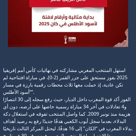
استهل المنتخب المغربي مشاركته في نهائيات كأس أمم إفريقيا
2025 بفوز مستحق على جزر القمر (2-0)، في مباراة افتتاحية لم
تكن عادية، إذ حملت معها ثلاث محطات رقمية بارزة في مسار
“أسود الأطلس”.
الفوز أكد قوة المغرب داخل الديار، حيث رفع سجله إلى 30 انتصارًا
و4 تعادلات في آخر 34 مباراة رسمية خاضها على أرضه، دون أي
هزيمة منذ نونبر 2009. كما واصل المنتخب تفوقه في استغلال دكة
البدلاء، بعدما سجل أيوب الكعبي هدفًا جديدًا رفع به رصيد أهداف
بدلاء المغرب في “الكان” إلى 16 هدفًا، ليحتل المركز الثالث تاريخيًا.
وبهذا الانتصار، بلغ المنتخب المغربي فوزه رقم 30 في تاريخ