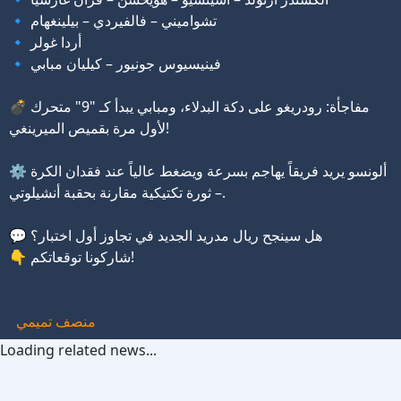
🔹 تشواميني – فالفيردي – بيلينغهام
🔹 أردا غولر
🔹 فينيسيوس جونيور – كيليان مبابي
💣 مفاجأة: رودريغو على دكة البدلاء، ومبابي يبدأ كـ "9" متحرك
لأول مرة بقميص الميرينغي!
⚙️ ألونسو يريد فريقاً يهاجم بسرعة ويضغط عالياً عند فقدان الكرة
– ثورة تكتيكية مقارنة بحقبة أنشيلوتي.
💬 هل سينجح ريال مدريد الجديد في تجاوز أول اختبار؟
👇 شاركونا توقعاتكم!
منصف تميمي
Loading related news...