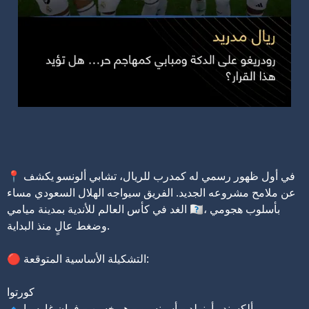
📍 في أول ظهور رسمي له كمدرب للريال، تشابي ألونسو يكشف
عن ملامح مشروعه الجديد. الفريق سيواجه الهلال السعودي مساء
الغد في كأس العالم للأندية بمدينة ميامي 🇺🇸، بأسلوب هجومي
وضغط عالٍ منذ البداية.
🔴 التشكيلة الأساسية المتوقعة:
كورتوا
🔹 ألكسندر أرنولد – أسينسيو – هويخسن – فران غارسيا