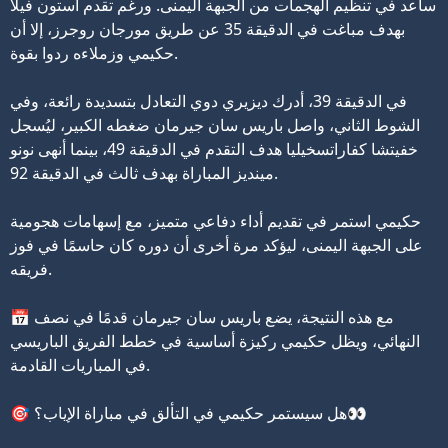
ساعد في تنظيم الهجمات من الجبهة اليمنى. ورغم تقدم أستون فيلا
بهدف مباغت في الدقيقة 35 عن طريق مورجان روجرز، إلا أن
حكيمي وزملاءه ردوا بقوة.
في الدقيقة 39، أدرك ديزيري دوي التعادل بتسديدة رائعة، وفي
الشوط الثاني، واصل باريس سان جيرمان ضغطه الكبير، ليُسجل
خفيتشا كفاراتسخيليا هدف التقدم في الدقيقة 49، بينما أنهى نونو
مينديز المباراة بهدف ثالث في الدقيقة 92.
حكيمي استمر في تقديم أداء دفاعي متميز، مع إسهامات هجومية
على الجبهة اليمنى، ليؤكد مرة أخرى أن دوره كان حاسمًا في فوز
فريقه.
📅 مع هذه النتيجة، يضع باريس سان جيرمان قدمًا في نصف
النهائي، ويظل حكيمي ركيزة أساسية في خطط الفريق الباريسي
في المباريات القادمة.
🎯 هل سيستمر حكيمي في التألق في مباراة الإياب؟👀