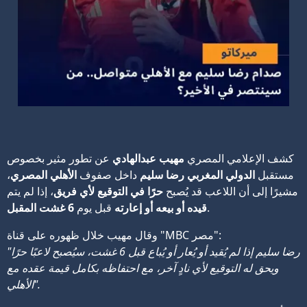
كشف الإعلامي المصري
مهيب عبدالهادي
عن تطور مثير بخصوص
مستقبل
الدولي المغربي رضا سليم
داخل صفوف
الأهلي المصري
،
مشيرًا إلى أن اللاعب قد يُصبح
حرًا في التوقيع لأي فريق
، إذا لم يتم
.
قيده أو بيعه أو إعارته
قبل يوم
6 غشت المقبل
وقال مهيب خلال ظهوره على قناة "MBC مصر":
"رضا سليم إذا لم يُقيد أو يُعار أو يُباع قبل 6 غشت، سيُصبح لاعبًا حرًا
ويحق له التوقيع لأي نادٍ آخر، مع احتفاظه بكامل قيمة عقده مع
الأهلي".