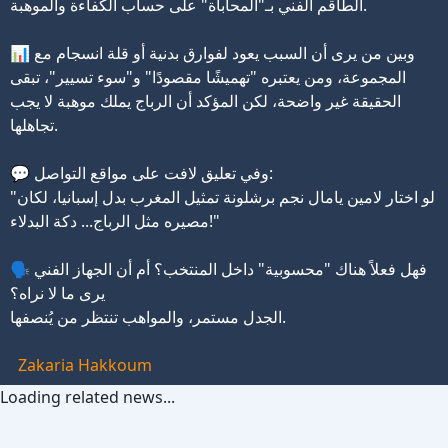
الطاقم الفني بـ"المحاباة" على حساب الكفاءة والموهبة.
📊 وبين من يرى أن السبب يعود لفوارق بدنية أو قلة انسجام مع
المجموعة، ومن يعتبره "تهميشًا مقصودًا" و"سوء تسيير"، تبقى
الحقيقة غير واضحة، لكن المؤكد أن الرباج يملك موهبة لا يجب
تجاهلها.
💬 وفي تعليق لافت على مواقع التواصل:
"لو اختار لامين يامال نجم برشلونة تمثيل المغرب بدل إسبانيا، لكان
مصيره مثل الرباج... دكة البدلاء!"
🗣️ فهل فعلاً هناك "محسوبية" داخل المنتخب؟ أم أن الجهاز الفني
يرى ما لا نراه؟
الجدل مستمر، والمواهب تنتظر من يُنصفها.
Zakaria Hakkoum
Loading related news...