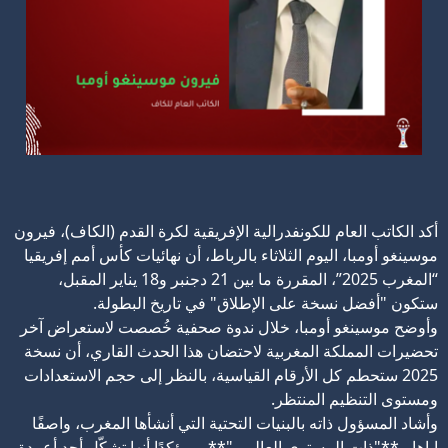
أكد
الكاتب العام للكونفدرالية الإفريقية لكرة القدم (الكاف)، فيرون
موسينغو أومبا، اليوم الثلاثاء بالرباط، أن نهائيات كأس أمم إفريقيا
“المغرب 2025”، المقررة ما بين 21 دجنبر و18 يناير المقبل،
ستكون "أفضل نسخة على الإطلاق" في تاريخ البطولة.
وأوضح موسينغو أومبا، خلال ندوة صحفية خُصصت لاستعراض آخر
تحضيرات المملكة المغربية لاحتضان هذا الحدث القاري، أن نسخة
2025 ستحطم كل الأرقام القياسية، بالنظر إلى حجم الاستعدادات
ومستوى التنظيم المنتظر.
وأشاد المسؤول ذاته بالبنيات التحتية التي أنشأها المغرب، واصفًا
إياها بـ**"ذات المستوى العالمي"**، ومؤكدًا أنها تشكّل أحد أعمدة