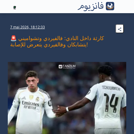
2
7 mai 2026, 18:12:33
🚨 كارثة داخل النادي: فالفيردي وتشواميني
يتشابكان وفالفيردي يتعرض للإصابة!