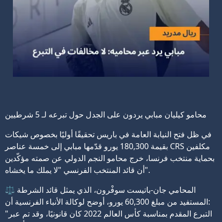
محامو كيليان مبابي يردون على الجدل حول تبرعه لـ 5 شرطيين
في ظل فتح النيابة العامة في باريس تحقيقًا أوليًا بخصوص شيكات
بقيمة 180,300 يورو قدّمها مبابي إلى خمسة عناصر CRS مكلفين
بحماية منتخب فرنسا، خرج محامو النجم الدولي عن صمته مؤكّدين
أن قائد المنتخب الفرنسي "لا يملك ما يخشاه".
⚖️ المحامي جان-باتيست سوفْرون، الذي يمثل قائد الشرطة
المستفيد من مبلغ 60,300 يورو، أوضح لوكالة الأنباء الفرنسية أن:
"التبرع المقدم بمناسبة كأس العالم 2022 كان قانونيًا، وقد تم عبر