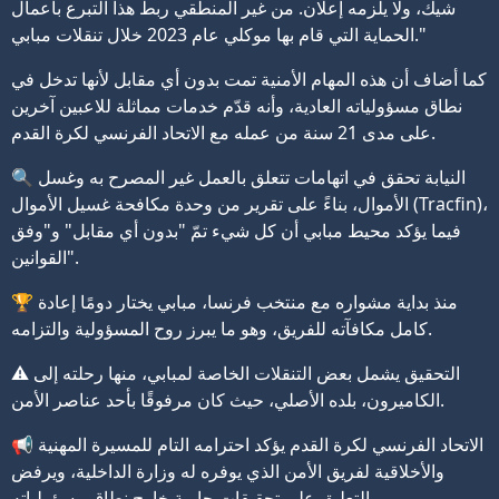
شيك، ولا يلزمه إعلان. من غير المنطقي ربط هذا التبرع بأعمال
الحماية التي قام بها موكلي عام 2023 خلال تنقلات مبابي."
كما أضاف أن هذه المهام الأمنية تمت بدون أي مقابل لأنها تدخل في
نطاق مسؤولياته العادية، وأنه قدّم خدمات مماثلة للاعبين آخرين
على مدى 21 سنة من عمله مع الاتحاد الفرنسي لكرة القدم.
🔍 النيابة تحقق في اتهامات تتعلق بالعمل غير المصرح به وغسل
الأموال، بناءً على تقرير من وحدة مكافحة غسيل الأموال (Tracfin)،
فيما يؤكد محيط مبابي أن كل شيء تمّ "بدون أي مقابل" و"وفق
القوانين".
🏆 منذ بداية مشواره مع منتخب فرنسا، مبابي يختار دومًا إعادة
كامل مكافآته للفريق، وهو ما يبرز روح المسؤولية والتزامه.
⚠️ التحقيق يشمل بعض التنقلات الخاصة لمبابي، منها رحلته إلى
الكاميرون، بلده الأصلي، حيث كان مرفوقًا بأحد عناصر الأمن.
📢 الاتحاد الفرنسي لكرة القدم يؤكد احترامه التام للمسيرة المهنية
والأخلاقية لفريق الأمن الذي يوفره له وزارة الداخلية، ويرفض
التعليق على تحقيقات جارية خارج نطاق مسؤولياته.