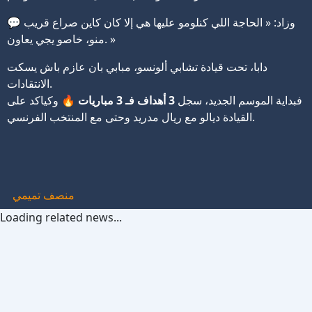
💬 وزاد: « الحاجة اللي كنلومو عليها هي إلا كان كاين صراع قريب
منو، خاصو يجي يعاون. »
دابا، تحت قيادة تشابي ألونسو، مبابي بان عازم باش يسكت
الانتقادات.
فبداية الموسم الجديد، سجل
3 أهداف فـ 3 مباريات
🔥 وكياكد على
القيادة ديالو مع ريال مدريد وحتى مع المنتخب الفرنسي.
منصف تميمي
Loading related news...