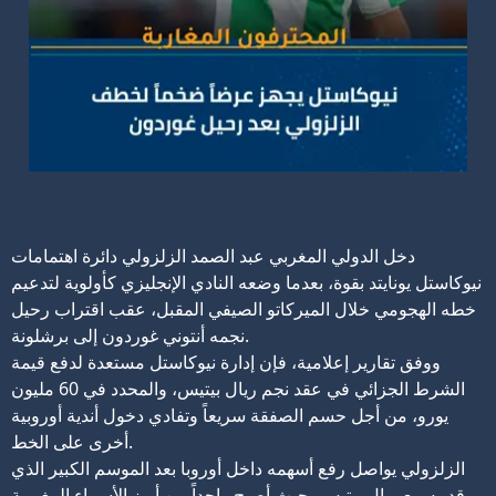
دخل الدولي المغربي عبد الصمد الزلزولي دائرة اهتمامات
نيوكاستل يونايتد بقوة، بعدما وضعه النادي الإنجليزي كأولوية لتدعيم
خطه الهجومي خلال الميركاتو الصيفي المقبل، عقب اقتراب رحيل
نجمه أنتوني غوردون إلى برشلونة.
ووفق تقارير إعلامية، فإن إدارة نيوكاستل مستعدة لدفع قيمة
الشرط الجزائي في عقد نجم ريال بيتيس، والمحدد في 60 مليون
يورو، من أجل حسم الصفقة سريعاً وتفادي دخول أندية أوروبية
أخرى على الخط.
الزلزولي يواصل رفع أسهمه داخل أوروبا بعد الموسم الكبير الذي
قدمه مع ريال بيتيس، حيث أصبح واحداً من أبرز الأسماء المغربية