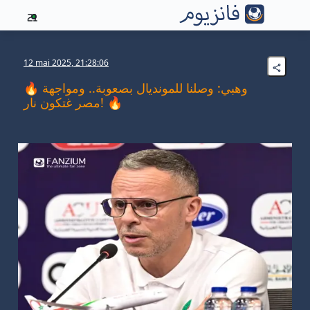
21
12 mai 2025, 21:28:06
🔥 وهبي: وصلنا للمونديال بصعوبة.. ومواجهة
مصر غتكون نار! 🔥