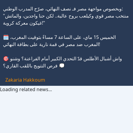
وبخصوص مواجهة مصر فـ نصف النهائي، صرّح المدرب الوطني:
"منتخب مصر قوي وكيلعب بروح عالية.. لكن حنا واجدين، والماتش
غيكون معركة كروية!"
🗓️ الخميس 15 ماي، على الساعة 7 مساءً بتوقيت المغرب،
المغرب ضد مصر في قمة نارية على بطاقة النهائي!
🎯 واش أشبال الأطلس قدّ التحدي الكبير أمام الفراعنة؟ وشنو
فرص التتويج باللقب القاري؟ 💭
Zakaria Hakkoum
Loading related news...