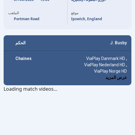
76'
SINDRE WALLE EGELI
PATSON DAKA
39'
موقع
الملعب
Portman Road
Ipswich, England
الحكم
J. Busby
Chaines
ViaPlay Danmark HD
,
ViaPlay Nederland HD
,
ViaPlay Norge HD
عرض المزيد
Loading match videos...