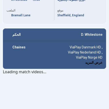
53'
(هدف ذاتي)
GEORGE CAMPBELL
GEORGE CAMPBELL
83'
موقع
الملعب
Bramall Lane
Sheffield, England
الحكم
D. Whitestone
Chaines
ViaPlay Danmark HD
,
ViaPlay Nederland HD
,
ViaPlay Norge HD
عرض المزيد
Loading match videos...