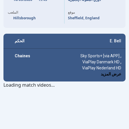
54'
J. YATES
V. SEMEDO
90'
موقع
الملعب
Hillsborough
Sheffield, England
الحكم
E. Bell
Chaines
Sky Sports+ [via APP]
,
ViaPlay Danmark HD
,
ViaPlay Nederland HD
عرض المزيد
Loading match videos...