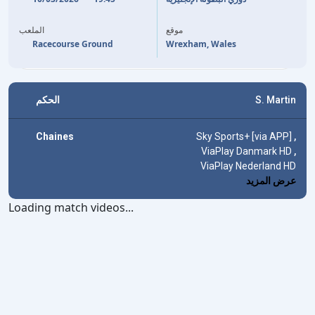
76'
N. BROADHEAD
J. GELHARDT
40'
L. KOUMAS
63'
موقع
الملعب
Racecourse Ground
Wrexham, Wales
الحكم
S. Martin
Chaines
Sky Sports+ [via APP]
,
ViaPlay Danmark HD
,
ViaPlay Nederland HD
عرض المزيد
Loading match videos...