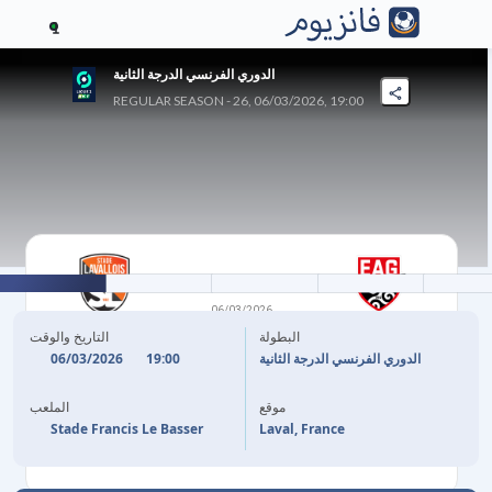
1
الدوري الفرنسي الدرجة الثانية
REGULAR SEASON - 26, 06/03/2026, 19:00
2
-
2
06/03/2026
غانغان
لافال
البطولة
التاريخ والوقت
06/03/2026
19:00
الدوري الفرنسي الدرجة الثانية
36'
M. SELLOUKI
S. KIELT
53'
موقع
الملعب
83'
M. SELLOUKI
A. SAMOURA
69'
Stade Francis Le Basser
Laval, France