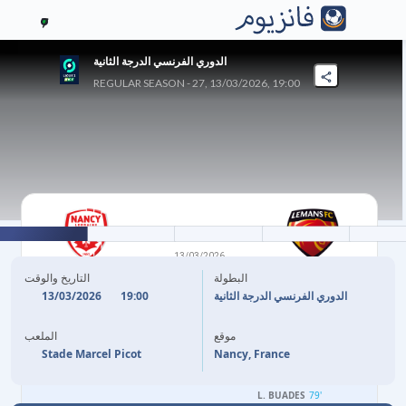
7
الدوري الفرنسي الدرجة الثانية
REGULAR SEASON - 27, 13/03/2026, 19:00
2
-
4
13/03/2026
لومان
نانسي
البطولة
التاريخ والوقت
13/03/2026
19:00
الدوري الفرنسي الدرجة الثانية
11'
Z. ZTOUTI
A. RABILLARD
39'
موقع
الملعب
90'
W. BOUABDELLI
A. RABILLARD
48'
Stade Marcel Picot
Nancy, France
A. RABILLARD
59'
L. BUADES
79'