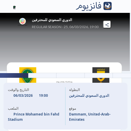
2
الدوري السعودي للمحترفين
REGULAR SEASON - 25, 06/03/2026, 19:00
2
-
1
06/03/2026
AL KHALEEJ
الحزم
البطولة
التاريخ والوقت
06/03/2026
19:00
الدوري السعودي للمحترفين
60'
(P)
K. FORTOUNIS
N. AL HABASHI
54'
موقع
الملعب
72'
G. MASOURAS
Prince Mohamed bin Fahd
Dammam, United-Arab-
Stadium
Emirates