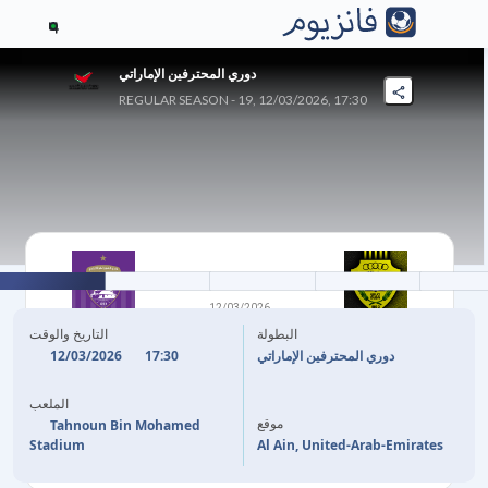
4
دوري المحترفين الإماراتي
REGULAR SEASON - 19, 12/03/2026, 17:30
2
-
0
12/03/2026
الوصل إف سي
العين الإماراتي
البطولة
التاريخ والوقت
12/03/2026
17:30
دوري المحترفين الإماراتي
2'
M. PALACIOS
الملعب
موقع
20'
Y. BEN KHALEQ
Tahnoun Bin Mohamed
Stadium
Al Ain, United-Arab-Emirates