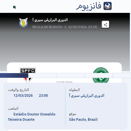
4
الدوري البرازيلي سيري أ
REGULAR SEASON - 5, 12/03/2026, 23:00
2
-
0
12/03/2026
شابيكوينسي-SC
ساو باولو
البطولة
التاريخ والوقت
12/03/2026
23:00
الدوري البرازيلي سيري أ
47'
LUCIANO
الملعب
موقع
60'
JONATHAN CALLERI
Estádio Doutor Oswaldo
Teixeira Duarte
São Paulo, Brazil