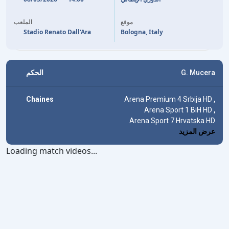
49'
J. ROWE
M. FRESE
53'
K. BOWIE
57'
موقع
الملعب
Stadio Renato Dall'Ara
Bologna, Italy
الحكم
G. Mucera
Chaines
Arena Premium 4 Srbija HD
,
Arena Sport 1 BiH HD
,
Arena Sport 7 Hrvatska HD
عرض المزيد
Loading match videos...