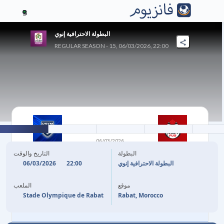
3
البطولة الاحترافية إنوي
REGULAR SEASON - 15, 06/03/2026, 22:00
1
-
3
06/03/2026
الفتح الرباطي
USYM الرباط
البطولة
التاريخ والوقت
06/03/2026
22:00
البطولة الاحترافية إنوي
45'
S. AHANNACH
A. MOULOUA
28'
موقع
الملعب
A. MOULOUA
45'
+1
Stade Olympique de Rabat
Rabat, Morocco
(P)
A. SOUANE
90'
+4