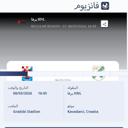
برفا HNL
REGULAR SEASON - 25, 08/03/2026, 16:45
0
-
1
08/03/2026
إتش إن كي رييكا
فوكوفار
البطولة
التاريخ والوقت
08/03/2026
16:45
برفا HNL
(P)
T. FRUK
51'
موقع
الملعب
Gradski Stadion
Kavadarci, Croatia