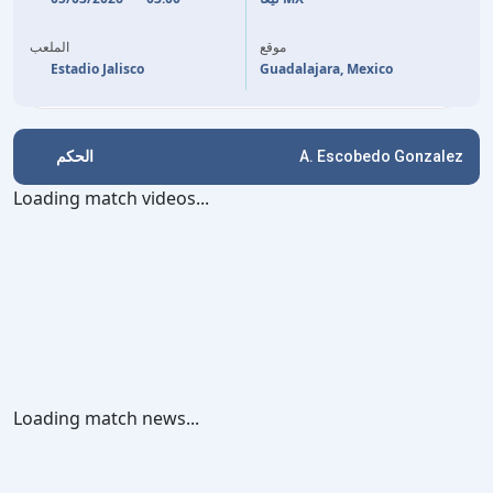
50'
A. GONZALEZ
(P)
D. ABREU
90'
+5
65'
A. GONZALEZ
موقع
الملعب
Estadio Jalisco
Guadalajara, Mexico
الحكم
A. Escobedo Gonzalez
Loading match videos...
Loading match news...