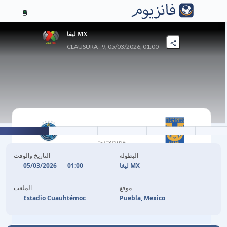
5
ليغا MX
CLAUSURA - 9, 05/03/2026, 01:00
3
-
1
05/03/2026
تيغريس UANL
بويبلا
البطولة
التاريخ والوقت
05/03/2026
01:00
ليغا MX
45'
+1
E. GOMEZ
(P)
J. BRUNETTA
68'
موقع
الملعب
53'
E. GUERRA
Estadio Cuauhtémoc
Puebla, Mexico
85'
C. BALTAZAR