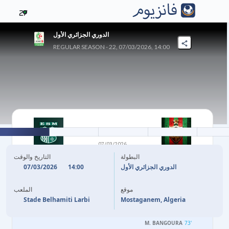
27
الدوري الجزائري الأول
REGULAR SEASON - 22, 07/03/2026, 14:00
0
-
5
07/03/2026
مولودية الجزائر
مستغانم
البطولة
التاريخ والوقت
07/03/2026
14:00
الدوري الجزائري الأول
M. KHELIF
47'
موقع
الملعب
M. BANGOURA
56'
Stade Belhamiti Larbi
Mostaganem, Algeria
A. MENEZLA
70'
M. BANGOURA
73'