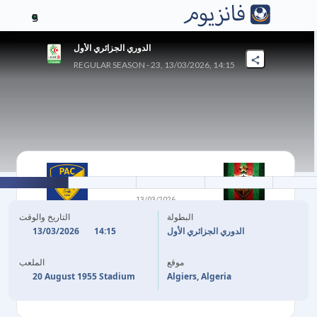
5
الدوري الجزائري الأول
REGULAR SEASON - 23, 13/03/2026, 14:15
0
-
2
13/03/2026
مولودية الجزائر
نادي بارادو
البطولة
التاريخ والوقت
13/03/2026
14:15
الدوري الجزائري الأول
(P)
M. BANGOURA
28'
موقع
الملعب
Z. NAIDJI
38'
20 August 1955 Stadium
Algiers, Algeria