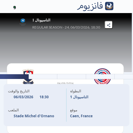
9
الناسيونال 1
REGULAR SEASON - 24, 06/03/2026, 18:30
2
-
2
06/03/2026
شاتورو
كاين
البطولة
التاريخ والوقت
06/03/2026
18:30
الناسيونال 1
10'
M. HAFID
(هدف ذاتي)
M. ETUIN
59'
موقع
الملعب
74'
M. HAFID
I. BOUAOUNE
90'
+5
Stade Michel d'Ornano
Caen, France