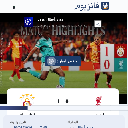
8
دوري أبطال أوروبا
ROUND OF 16, 10/03/2026, 17:45
ملخص المباراة
1
-
0
10/03/2026
ليفربول
غلطة سراي
البطولة
التاريخ والوقت
10/03/2026
17:45
دوري أبطال أوروبا