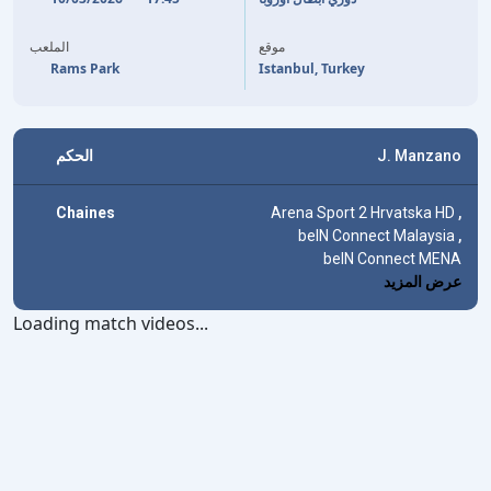
7'
MARIO LEMINA
موقع
الملعب
Rams Park
Istanbul, Turkey
الحكم
J. Manzano
Chaines
Arena Sport 2 Hrvatska HD
,
beIN Connect Malaysia
,
beIN Connect MENA
عرض المزيد
Loading match videos...