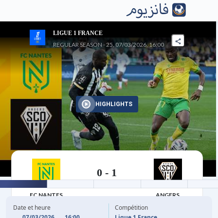
LIGUE 1 FRANCE
REGULAR SEASON - 25, 07/03/2026, 16:00
HIGHLIGHTS
0
-
1
07/03/2026
FC NANTES
ANGERS
Date et heure
Compétition
07/03/2026
16:00
Ligue 1 France