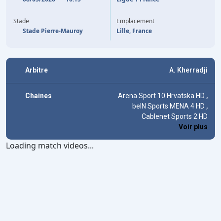
65'
M. FERNANDEZ-PARDO
A. AVOM
90'
Stade
Emplacement
Stade Pierre-Mauroy
Lille, France
Arbitre
A. Kherradji
Chaines
Arena Sport 10 Hrvatska HD
,
beIN Sports MENA 4 HD
,
Cablenet Sports 2 HD
Voir plus
Loading match videos...