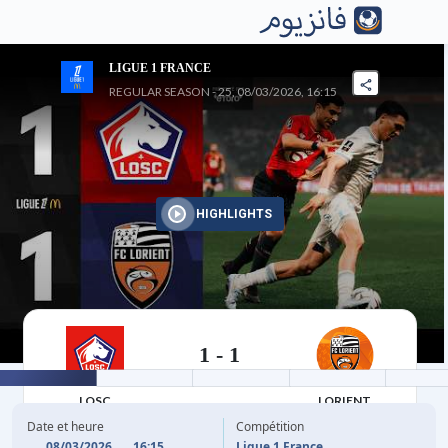
LIGUE 1 FRANCE
REGULAR SEASON - 25, 08/03/2026, 16:15
HIGHLIGHTS
1
-
1
08/03/2026
LOSC
LORIENT
Date et heure
Compétition
08/03/2026
16:15
Ligue 1 France