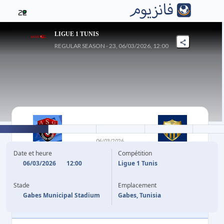
22
LIGUE 1 TUNIS
REGULAR SEASON - 23, 06/03/2026, 12:00
0
-
2
06/03/2026
AS GABES
JEUNESSE SPORTIVE
Date et heure
Compétition
OMRANE
06/03/2026
12:00
Ligue 1 Tunis
Stade
Emplacement
M. SOUISSI
55'
Gabes Municipal Stadium
Gabes, Tunisia
M. SOUISSI
90'
+10