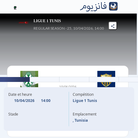
2
LIGUE 1 TUNIS
REGULAR SEASON - 25, 10/04/2026, 14:00
1
-
0
10/04/2026
JS KAIROUANAISE
JEUNESSE SPORTIVE
Date et heure
Compétition
OMRANE
10/04/2026
14:00
Ligue 1 Tunis
Stade
Emplacement
15'
I. OGBA
, Tunisia