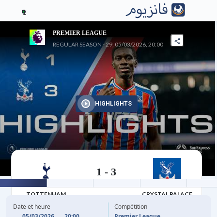
1
PREMIER LEAGUE
REGULAR SEASON - 29, 05/03/2026, 20:00
HIGHLIGHTS
1
-
3
05/03/2026
TOTTENHAM
CRYSTAL PALACE
HOTSPUR
Date et heure
Compétition
05/03/2026
20:00
Premier League