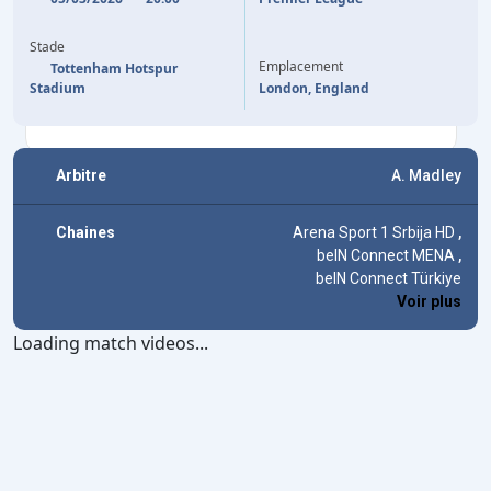
34'
D. SOLANKE
(P)
I. SARR
40'
Stade
J. S. LARSEN
45'
Emplacement
Tottenham Hotspur
I. SARR
45'
Stadium
London, England
Arbitre
A. Madley
Chaines
Arena Sport 1 Srbija HD
,
beIN Connect MENA
,
beIN Connect Türkiye
Voir plus
Loading match videos...