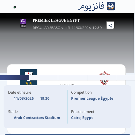
2
PREMIER LEAGUE EGYPT
REGULAR SEASON - 15, 11/03/2026, 19:30
1
-
0
11/03/2026
ENPPI SPORTING
ZAMALEK SC
Date et heure
Compétition
CLUB
11/03/2026
19:30
Premier League Égypte
Stade
Emplacement
18'
(P)
AHMED EL AGOUZ
Arab Contractors Stadium
Cairo, Egypt