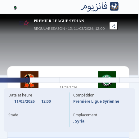
9
PREMIER LEAGUE SYRIAN
REGULAR SEASON - 13, 11/03/2026, 12:00
3
-
0
11/03/2026
AL WAHDA
SHORTA
Date et heure
Compétition
11/03/2026
12:00
Première Ligue Syrienne
11'
M. JUNAID
Stade
Emplacement
68'
(CSC)
M. YOUNES
, Syria
85'
O. OMARI