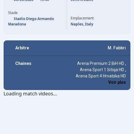
7'
ALISSON SANTOS
C. CASADEI
87'
68'
E. ELMAS
Stade
Emplacement
Stadio Diego Armando
Maradona
Naples, Italy
Arbitre
M. Fabbri
Chaines
Arena Premium 2 BiH HD
,
Arena Sport 1 Srbija HD
,
Arena Sport 4 Hrvatska HD
Voir plus
Loading match videos...