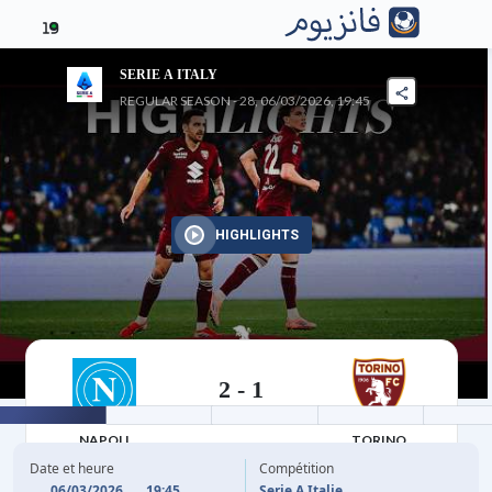
19
SERIE A ITALY
REGULAR SEASON - 28, 06/03/2026, 19:45
HIGHLIGHTS
2
-
1
06/03/2026
NAPOLI
TORINO
Date et heure
Compétition
06/03/2026
19:45
Serie A Italie