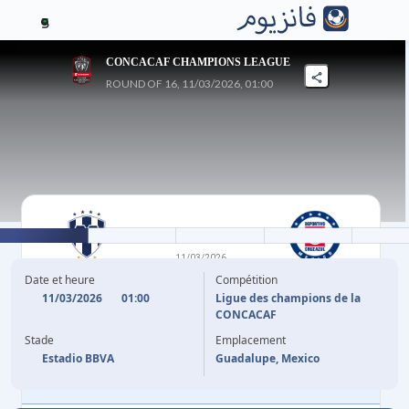
5
CONCACAF CHAMPIONS LEAGUE
ROUND OF 16, 11/03/2026, 01:00
2
-
3
11/03/2026
MONTERREY
CRUZ AZUL
Date et heure
Compétition
11/03/2026
01:00
Ligue des champions de la
CONCACAF
35'
R. DE LA ROSA
E. LIRA
25'
Stade
Emplacement
40'
R. DE LA ROSA
(P)
G. PIOVI
84'
Estadio BBVA
Guadalupe, Mexico
N. IBANEZ
90'