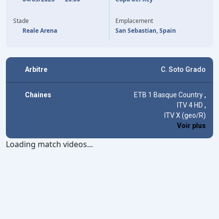
87'
(P)
MIKEL OYARZABAL
Stade
Emplacement
Reale Arena
San Sebastian, Spain
Arbitre
C. Soto Grado
Chaines
ETB 1 Basque Country
,
ITV 4 HD
,
ITV X (geo/R)
Voir plus
Loading match videos...