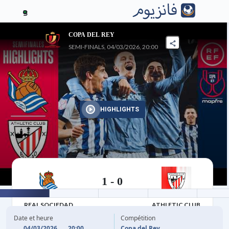
3
COPA DEL REY
SEMI-FINALS, 04/03/2026, 20:00
HIGHLIGHTS
1
-
0
04/03/2026
REAL SOCIEDAD
ATHLETIC CLUB
Date et heure
Compétition
04/03/2026
20:00
Copa del Rey