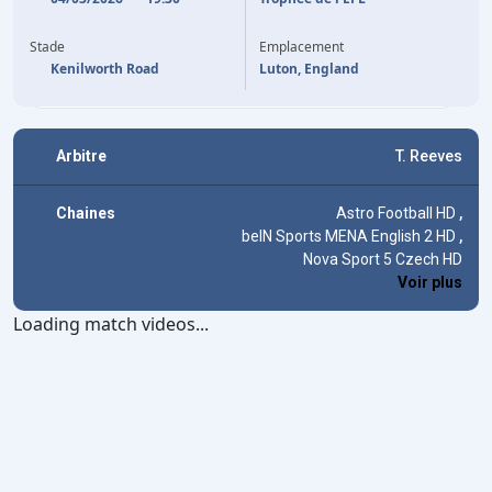
53'
NAHKI WELLS
KYLE MCADAM
17'
82'
LIAM WALSH
Stade
Emplacement
Kenilworth Road
Luton, England
Arbitre
T. Reeves
Chaines
Astro Football HD
,
beIN Sports MENA English 2 HD
,
Nova Sport 5 Czech HD
Voir plus
Loading match videos...