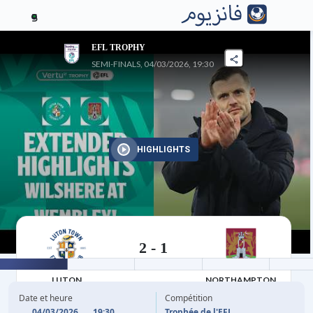
5
EFL TROPHY
SEMI-FINALS, 04/03/2026, 19:30
HIGHLIGHTS
2
-
1
04/03/2026
LUTON
NORTHAMPTON
Date et heure
Compétition
04/03/2026
19:30
Trophée de l'EFL