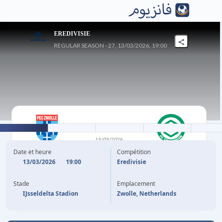
EREDIVISIE
REGULAR SEASON - 27, 13/03/2026, 19:00
1
-
1
13/03/2026
PEC ZWOLLE
GRONINGEN
Date et heure
Compétition
13/03/2026
19:00
Eredivisie
82'
K. KOSTONS
T. VAN BERGEN
84'
Stade
Emplacement
IJsseldelta Stadion
Zwolle, Netherlands