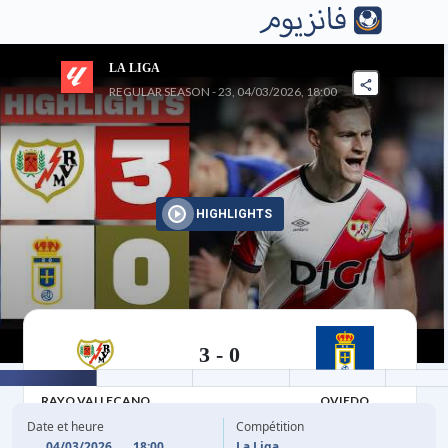
LA LIGA
REGULAR SEASON - 23, 04/03/2026, 18:00
HIGHLIGHTS
3
-
0
04/03/2026
RAYO VALLECANO
OVIEDO
Date et heure
Compétition
04/03/2026
18:00
La Liga