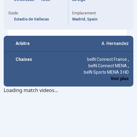
44'
J. DE FRUTOS
50'
(P)
J. DE FRUTOS
Stade
Emplacement
62'
A. GARCIA
Estadio de Vallecas
Madrid, Spain
Arbitre
A. Hernandez
Chaines
beIN Connect France
,
beIN Connect MENA
,
beIN Sports MENA 3 HD
Voir plus
Loading match videos...