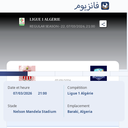
LIGUE 1 ALGÉRIE
REGULAR SEASON - 22, 07/03/2026, 21:00
3
-
1
07/03/2026
CR BELOUIZDAD
MB ROUISSET
Date et heure
Compétition
07/03/2026
21:00
Ligue 1 Algérie
8'
S. BOUKHANCHOUCHE
O. KHIARI
78'
Stade
Emplacement
29'
(P)
A. BENGUIT
Nelson Mandela Stadium
Baraki, Algeria
67'
J. C. AHOUA